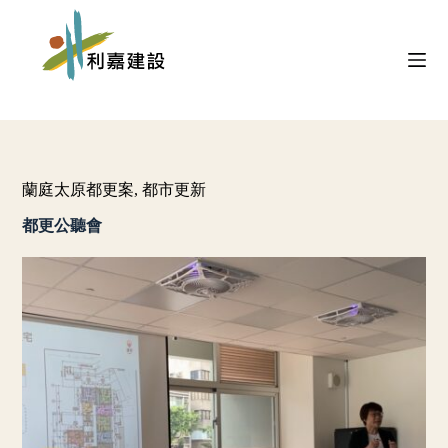
S
k
i
p
t
o
c
o
n
t
蘭庭太原都更案
,
都市更新
e
n
都更公聽會
t